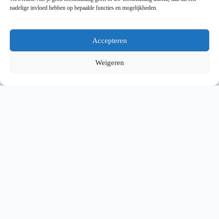
Hyrox trainingsschema: wetenschappelijk
nadelige invloed hebben op bepaalde functies en mogelijkheden.
onderbouwd trainen
Lees meer
Accepteren
Weigeren
Hyrox fysiologie uitgelegd: energie, spieren en
prestatie