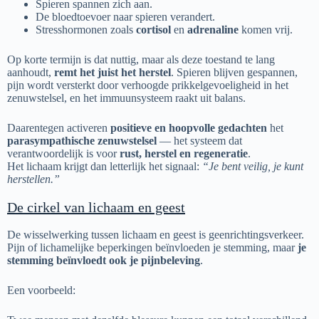
Spieren spannen zich aan.
De bloedtoevoer naar spieren verandert.
Stresshormonen zoals
cortisol
en
adrenaline
komen vrij.
Op korte termijn is dat nuttig, maar als deze toestand te lang
aanhoudt,
remt het juist het herstel
. Spieren blijven gespannen,
pijn wordt versterkt door verhoogde prikkelgevoeligheid in het
zenuwstelsel, en het immuunsysteem raakt uit balans.
Daarentegen activeren
positieve en hoopvolle gedachten
het
parasympathische zenuwstelsel
— het systeem dat
verantwoordelijk is voor
rust, herstel en regeneratie
.
Het lichaam krijgt dan letterlijk het signaal:
“Je bent veilig, je kunt
herstellen.”
De cirkel van lichaam en geest
De wisselwerking tussen lichaam en geest is geenrichtingsverkeer.
Pijn of lichamelijke beperkingen beïnvloeden je stemming, maar
je
stemming beïnvloedt ook je pijnbeleving
.
Een voorbeeld: