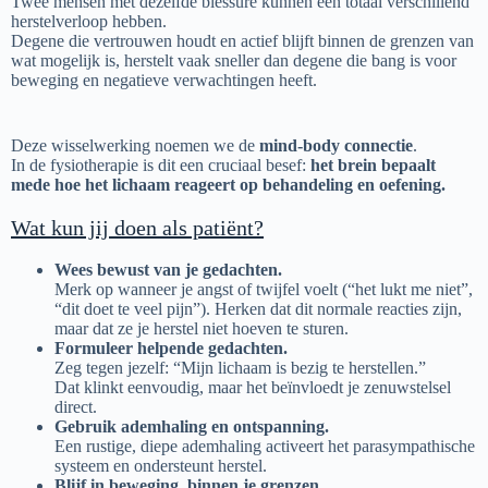
Twee mensen met dezelfde blessure kunnen een totaal verschillend
herstelverloop hebben.
Degene die vertrouwen houdt en actief blijft binnen de grenzen van
wat mogelijk is, herstelt vaak sneller dan degene die bang is voor
beweging en negatieve verwachtingen heeft.
Deze wisselwerking noemen we de
mind-body connectie
.
In de fysiotherapie is dit een cruciaal besef:
het brein bepaalt
mede hoe het lichaam reageert op behandeling en oefening.
Wat kun jij doen als patiënt?
Wees bewust van je gedachten.
Merk op wanneer je angst of twijfel voelt (“het lukt me niet”,
“dit doet te veel pijn”). Herken dat dit normale reacties zijn,
maar dat ze je herstel niet hoeven te sturen.
Formuleer helpende gedachten.
Zeg tegen jezelf: “Mijn lichaam is bezig te herstellen.”
Dat klinkt eenvoudig, maar het beïnvloedt je zenuwstelsel
direct.
Gebruik ademhaling en ontspanning.
Een rustige, diepe ademhaling activeert het parasympathische
systeem en ondersteunt herstel.
Blijf in beweging, binnen je grenzen.