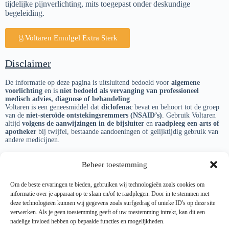
tijdelijke pijnverlichting, mits toegepast onder deskundige
begeleiding.
Voltaren Emulgel Extra Sterk
Disclaimer
De informatie op deze pagina is uitsluitend bedoeld voor
algemene
voorlichting
en is
niet bedoeld als vervanging van professioneel
medisch advies, diagnose of behandeling
.
Voltaren is een geneesmiddel dat
diclofenac
bevat en behoort tot de groep
van de
niet-steroïde ontstekingsremmers (NSAID’s)
. Gebruik Voltaren
altijd
volgens de aanwijzingen in de bijsluiter
en
raadpleeg een arts of
apotheker
bij twijfel, bestaande aandoeningen of gelijktijdig gebruik van
andere medicijnen.
De hier beschreven werking en wetenschappelijke informatie zijn gebaseerd
Beheer toestemming
op
gepubliceerd onderzoek
en
officiële richtlijnen
(zoals NICE,
Cochrane en het Farmacotherapeutisch Kompas). Resultaten en ervaringen
kunnen per persoon verschillen.
Om de beste ervaringen te bieden, gebruiken wij technologieën zoals cookies om
informatie over je apparaat op te slaan en/of te raadplegen. Door in te stemmen met
De informatie op deze website is
niet gesponsord door of verbonden aan
deze technologieën kunnen wij gegevens zoals surfgedrag of unieke ID's op deze site
de fabrikant van Voltaren (Haleon)
.
verwerken. Als je geen toestemming geeft of uw toestemming intrekt, kan dit een
Eventuele merknamen worden uitsluitend
ter informatie en vergelijking
nadelige invloed hebben op bepaalde functies en mogelijkheden.
genoemd.