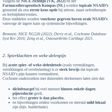
Volgens de
NICE-richtlijn (VK, 2022)
en het
Farmacotherapeutisch Kompas (NL)
worden
topicale NSAID’s
genoemd als een
eerste keus optie
bij artrose, naast oefentherapie
en leefstijlinterventies.
Deze middelen worden
voorkeur gegeven boven orale NSAID’s
vanwege de lagere kans op systemische bijwerkingen.
Bronnen: NICE NG226 (2022); Derry et al., Cochrane Database
Syst Rev 2016; Zeng et al., Osteoarthritis Cartilage 2021.
2. Spierklachten en weke-delenpijn
Bij
acute spier- of weke-delenletsels
(zoals verstuikingen,
verrekkingen of overbelasting) is er
sterk bewijs
dat topicale
NSAID’s pijn kunnen verminderen.
Cochrane-onderzoeken met duizenden deelnemers laten zien dat:
diclofenacgel
bij veel mensen
binnen enkele dagen
pijnreductie
geeft,
het effect
groter is dan placebo
,
en bijwerkingen zelden voorkomen en meestal
mild lokaal
zijn (bijv. huidirritatie).