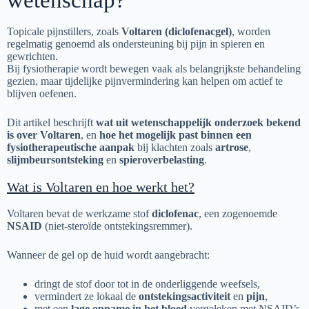
wetenschap?
Topicale pijnstillers, zoals
Voltaren (diclofenacgel)
, worden
regelmatig genoemd als ondersteuning bij pijn in spieren en
gewrichten.
Bij fysiotherapie wordt bewegen vaak als belangrijkste behandeling
gezien, maar tijdelijke pijnvermindering kan helpen om actief te
blijven oefenen.
Dit artikel beschrijft
wat uit wetenschappelijk onderzoek bekend
is over Voltaren
, en
hoe het mogelijk past binnen een
fysiotherapeutische aanpak
bij klachten zoals
artrose
,
slijmbeursontsteking
en
spieroverbelasting
.
Wat is Voltaren en hoe werkt het?
Voltaren bevat de werkzame stof
diclofenac
, een zogenoemde
NSAID
(niet-steroïde ontstekingsremmer).
Wanneer de gel op de huid wordt aangebracht:
dringt de stof door tot in de onderliggende weefsels,
vermindert ze lokaal de
ontstekingsactiviteit
en
pijn
,
met een
lage opname in het bloed
vergeleken met NSAID’s