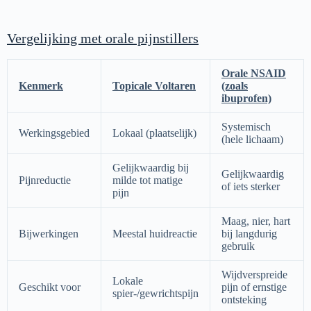
Vergelijking met orale pijnstillers
Orale NSAID
Kenmerk
Topicale Voltaren
(zoals
ibuprofen)
Systemisch
Werkingsgebied
Lokaal (plaatselijk)
(hele lichaam)
Gelijkwaardig bij
Gelijkwaardig
Pijnreductie
milde tot matige
of iets sterker
pijn
Maag, nier, hart
Bijwerkingen
Meestal huidreactie
bij langdurig
gebruik
Wijdverspreide
Lokale
Geschikt voor
pijn of ernstige
spier-/gewrichtspijn
ontsteking