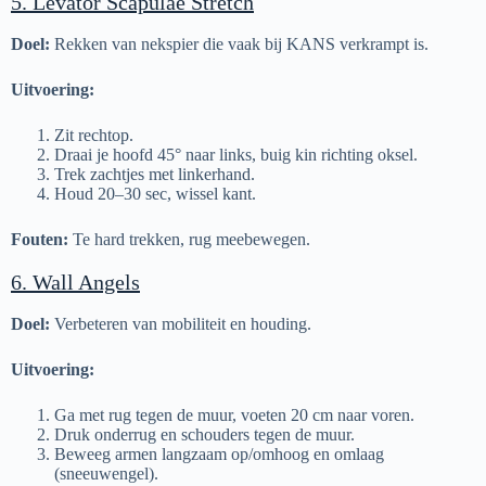
5. Levator Scapulae Stretch
Doel:
Rekken van nekspier die vaak bij KANS verkrampt is.
Uitvoering:
Zit rechtop.
Draai je hoofd 45° naar links, buig kin richting oksel.
Trek zachtjes met linkerhand.
Houd 20–30 sec, wissel kant.
Fouten:
Te hard trekken, rug meebewegen.
6. Wall Angels
Doel:
Verbeteren van mobiliteit en houding.
Uitvoering:
Ga met rug tegen de muur, voeten 20 cm naar voren.
Druk onderrug en schouders tegen de muur.
Beweeg armen langzaam op/omhoog en omlaag
(sneeuwengel).