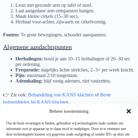
Leun met gezonde arm op tafel of stoel.
Laat aangedane arm ontspannen hangen.
Maak kleine cirkels (15–30 sec).
Herhaal voor-achter, zijwaarts en cirkelvormig.
Fouten:
Te grote bewegingen, schouder aanspannen.
Algemene aandachtspunten
Herhalingen:
houd je aan 10–15 herhalingen of 20–30 sec
per oefening.
Frequentie:
dagelijks lichte stretches, 2–3× per week kracht.
Pijn:
maximaal 2/10 toegestaan.
Ademhaling:
blijf rustig ademen, niet vastzetten.
👉 Zie ook:
Behandeling van KANS klachten
of
Beste
hulpmiddelen bij KANS klachten.
Beheer toestemming
Om de beste ervaringen te bieden, gebruiken wij technologieën zoals cookies om
informatie over je apparaat op te slaan en/of te raadplegen. Door in te stemmen met
⚠️
Disclaimer: De informatie in dit artikel is uitsluitend bedoeld
deze technologieën kunnen wij gegevens zoals surfgedrag of unieke ID's op deze site
voor educatieve doeleinden en vervangt geen medisch advies.