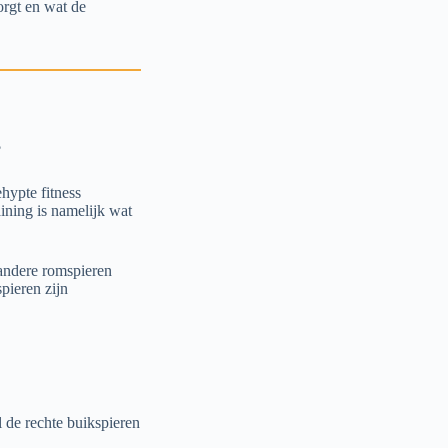
orgt en wat de
?
hypte fitness
aining is namelijk wat
 andere romspieren
spieren zijn
l de rechte buikspieren