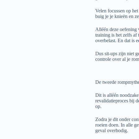
Velen focussen op het 
buig je je knieën en z
Alléén deze oefening 
training is het zelfs a
overbelast. En dat is e
Dus sit-ups zijn niet 
controle over al je ro
De tweede rompmythe is
Dit is alléén noodzake
revalidatieproces bij 
op.
Zodra je dit onder con
roeien doen. In alle ge
geval overbodig.