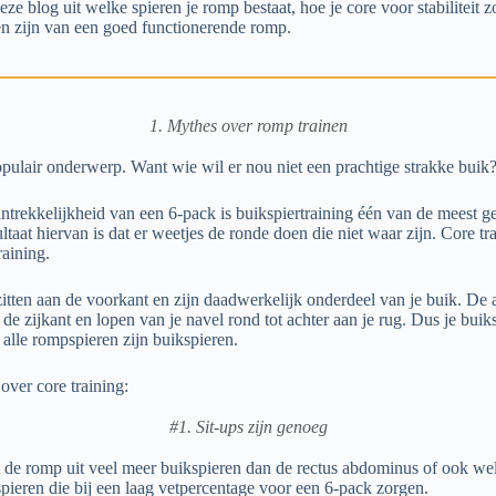
ze blog uit welke spieren je romp bestaat, hoe je core voor stabiliteit z
en zijn van een goed functionerende romp.
1. Mythes over romp trainen
opulair onderwerp. Want wie wil er nou niet een prachtige strakke buik
ntrekkelijkheid van een 6-pack is buikspiertraining één van de meest ge
taat hiervan is dat er weetjes de ronde doen die niet waar zijn. Core tr
raining.
zitten aan de voorkant en zijn daadwerkelijk onderdeel van je buik. De
 de zijkant en lopen van je navel rond tot achter aan je rug. Dus je buik
alle rompspieren zijn buikspieren.
over core training:
#1. Sit-ups zijn genoeg
at de romp uit veel meer buikspieren dan de rectus abdominus of ook we
pieren die bij een laag vetpercentage voor een 6-pack zorgen.