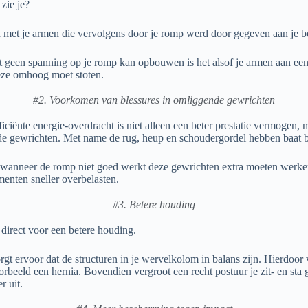
 zie je?
d met je armen die vervolgens door je romp werd door gegeven aan je b
 geen spanning op je romp kan opbouwen is het alsof je armen aan ee
eze omhoog moet stoten.
#2. Voorkomen van blessures in omliggende gewrichten
iciënte energie-overdracht is niet alleen een beter prestatie vermogen,
de gewrichten. Met name de rug, heup en schoudergordel hebben baat bi
t wanneer de romp niet goed werkt deze gewrichten extra moeten werke
menten sneller overbelasten.
#3. Betere houding
direct voor een betere houding.
t ervoor dat de structuren in je wervelkolom in balans zijn. Hierdoor 
rbeeld een hernia. Bovendien vergroot een recht postuur je zit- en sta 
r uit.