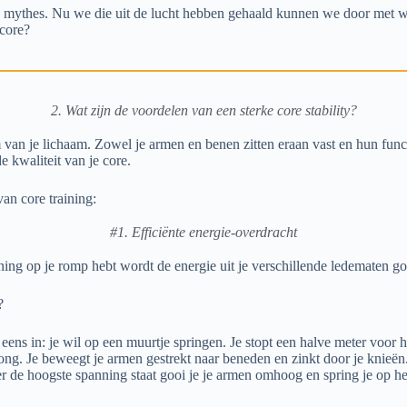
 mythes. Nu we die uit de lucht hebben gehaald kunnen we door met wa
 core?
2. Wat zijn de voordelen van een sterke core stability?
 van je lichaam. Zowel je armen en benen zitten eraan vast en hun fun
e kwaliteit van je core.
van core training:
#1. Efficiënte energie-overdracht
ning op je romp hebt wordt de energie uit je verschillende ledematen 
?
 eens in: je wil op een muurtje springen. Je stopt een halve meter voor 
rong. Je beweegt je armen gestrekt naar beneden en zinkt door je knieë
r de hoogste spanning staat gooi je je armen omhoog en spring je op he