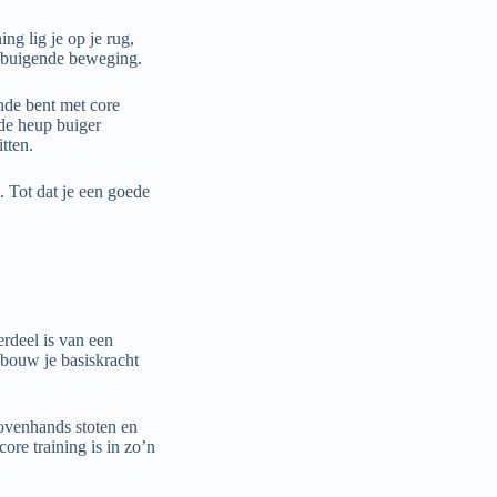
ng lig je op je rug,
en buigende beweging.
nde bent met core
 de heup buiger
tten.
t. Tot dat je een goede
erdeel is van een
 bouw je basiskracht
bovenhands stoten en
ore training is in zo’n