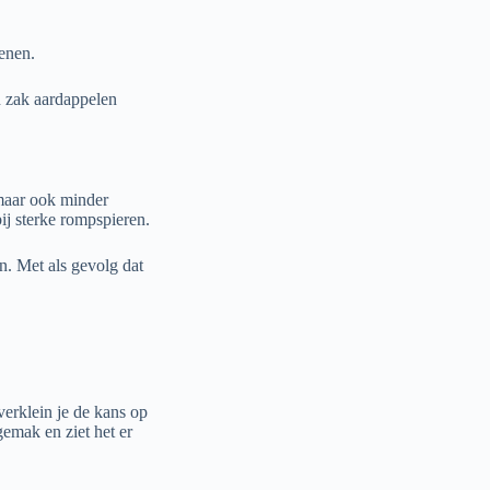
enen.
n zak aardappelen
 maar ook minder
j sterke rompspieren.
n. Met als gevolg dat
verklein je de kans op
gemak en ziet het er