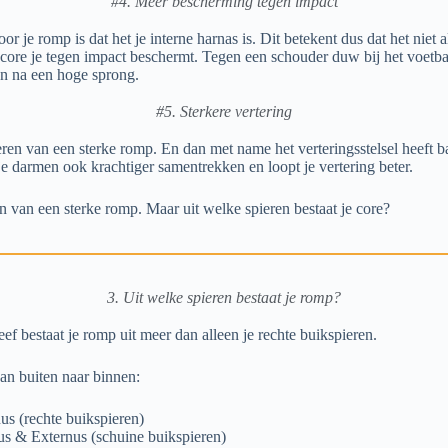
#4. Meer bescherming tegen impact
 je romp is dat het je interne harnas is. Dit betekent dus dat het niet al
 core je tegen impact beschermt. Tegen een schouder duw bij het voetbal
en na een hoge sprong.
#5. Sterkere vertering
eren van een sterke romp. En dan met name het verteringsstelsel heeft 
e darmen ook krachtiger samentrekken en loopt je vertering beter.
 van een sterke romp. Maar uit welke spieren bestaat je core?
3. Uit welke spieren bestaat je romp?
eef bestaat je romp uit meer dan alleen je rechte buikspieren.
van buiten naar binnen:
s (rechte buikspieren)
us & Externus (schuine buikspieren)