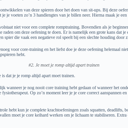
ontwikkelen van deze spieren door het doen van sit-ups. Bij deze oefeni
et je je voeten zo’n 3 handlengtes van je billen neer. Hierna maak je e
volstaat niet voor een complete romptraining. Bovendien als je beginne
f te raden om deze oefening te doen. Er is namelijk een grote kans dat je
en spier die vaak een negatieve rol speelt bij een slechte houding door zi
genoeg voor core-training en het liefst doe je deze oefening helemaal nie
mpspieren hebt.
#2. Je moet je romp altijd apart trainen
 dat je je romp altijd apart moet trainen.
lijk wanneer je nog nooit core training hebt gedaan of wanneer het ond
de fysiotherapeut. Op zo’n moment leer je je core correct aanspannen en
trole hebt kun je complete krachtoefeningen zoals squatten, deadlifts, 
vallen moet je core keihard werken om je lichaam te stabiliseren. Extra c