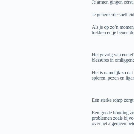
Je armen gingen eerst,
Je genereerde snelhei
Als je op zo’n moment
trekken en je benen d
Het gevolg van een eff
blessures in omliggen
Het is namelijk zo da
spieren, pezen en liga
Een sterke romp zorgt 
Een goede houding zorg
problemen zoals bijvoo
over het algemeen bete