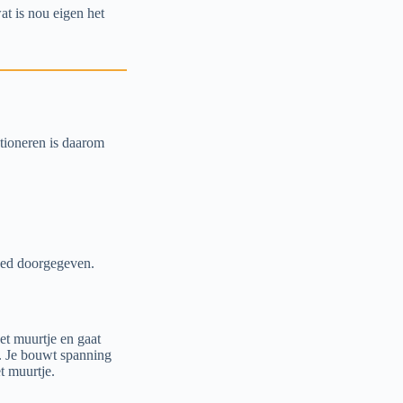
t is nou eigen het
ctioneren is daarom
goed doorgegeven.
het muurtje en gaat
n. Je bouwt spanning
t muurtje.