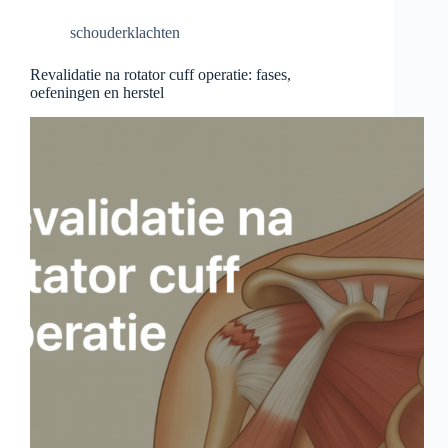
schouderklachten
Revalidatie na rotator cuff operatie: fases,
oefeningen en herstel