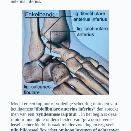
anterius inferius.
Mocht er een ruptuur of volledige scheuring optreden van
het ligament
“tibiofibulare anterius inferius”
dan spreekt
men van een
‘syndesmose ruptuur’
. In het begin is deze
ruptuur moeilijk te onderscheiden van ‘gewoon inversie
letsel’ echter hierbij is vaak minder zwelling en
erg veel
pijn bij
dorsaal flexie(
het omhoog brengen of achterover