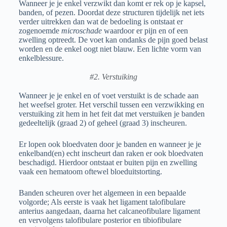
Wanneer je je enkel verzwikt dan komt er rek op je kapsel,
banden, of pezen. Doordat deze structuren tijdelijk net iets
verder uitrekken dan wat de bedoeling is ontstaat er
zogenoemde
microschade
waardoor er pijn en of een
zwelling optreedt. De voet kan ondanks de pijn goed belast
worden en de enkel oogt niet blauw. Een lichte vorm van
enkelblessure.
#2. Verstuiking
Wanneer je je enkel en of voet verstuikt is de schade aan
het weefsel groter. Het verschil tussen een verzwikking en
verstuiking zit hem in het feit dat met verstuiken je banden
gedeeltelijk (graad 2) of geheel (graad 3) inscheuren.
Er lopen ook bloedvaten door je banden en wanneer je je
enkelband(en) echt inscheurt dan raken er ook bloedvaten
beschadigd. Hierdoor ontstaat er buiten pijn en zwelling
vaak een hematoom oftewel bloeduitstorting.
Banden scheuren over het algemeen in een bepaalde
volgorde; Als eerste is vaak het ligament talofibulare
anterius aangedaan, daarna het calcaneofibulare ligament
en vervolgens talofibulare posterior en tibiofibulare